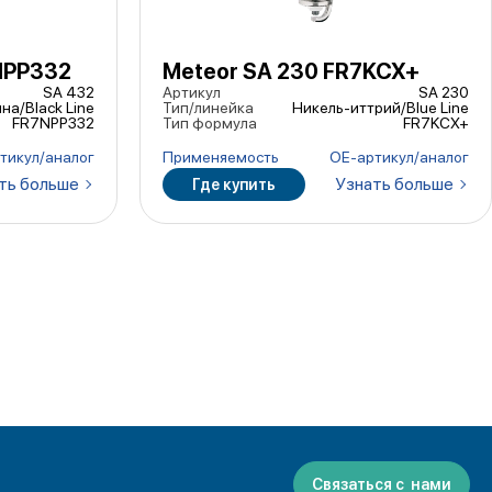
NPP332
Meteor SA 230 FR7KCX+
SA 432
Артикул
SA 230
на/Black Line
Тип/линейка
Никель-иттрий/Blue Line
FR7NPP332
Тип формула
FR7KCX+
тикул/аналог
Применяемость
ОЕ-артикул/аналог
ть больше
Узнать больше
Где купить
Связаться с нами