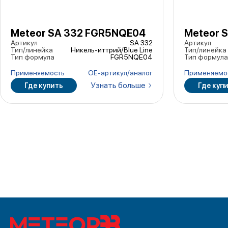
Meteor SA 332 FGR5NQE04
Meteor 
Артикул
SA 332
Артикул
Тип/линейка
Никель-иттрий/Blue Line
Тип/линейка
Тип формула
FGR5NQE04
Тип формула
Применяемость
ОЕ-артикул/аналог
Применяемо
Узнать больше
Где купить
Где куп