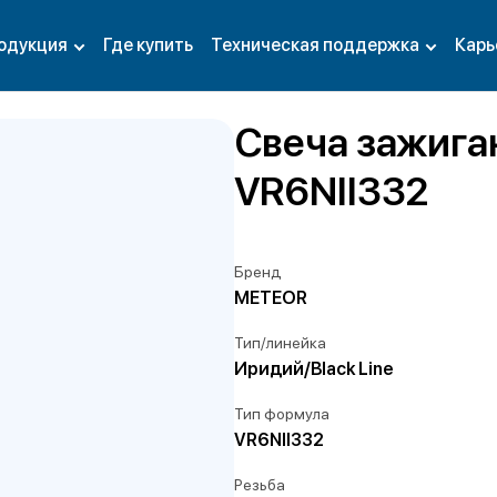
одукция
Где купить
Техническая поддержка
Карь
Свеча зажига
VR6NII332
Бренд
METEOR
Тип/линейка
Иридий/Black Line
Тип формула
VR6NII332
Резьба