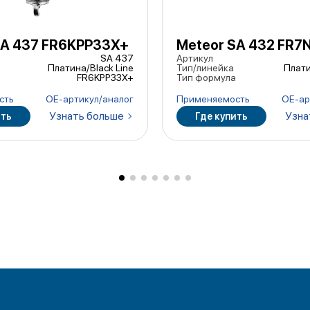
SA 437 FR6KPP33X+
Meteor SA 432 FR7
SA 437
Артикул
Платина/Black Line
Тип/линейка
Плати
FR6KPP33X+
Тип формула
сть
ОЕ-артикул/аналог
Применяемость
ОЕ-ар
Узнать больше
Узна
ить
Где купить