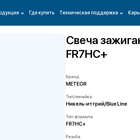
одукция
Где купить
Техническая поддержка
Карь
Свеча зажига
FR7HC+
Бренд
METEOR
Тип/линейка
Никель-иттрий/Blue Line
Тип формула
FR7HC+
Резьба