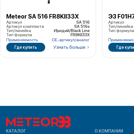
Meteor SA 516 FR8KII33X
ЭЗ F01H
Артикул
SA 516
Артикул
Артикул комплекта
SA 516s
Тип/линейка
Тип/линейка
Иридий/Black Line
Тип формула
Тип формула
FR8KII33X
Применяемость
ОЕ-артикул/аналог
Применяемо
Узнать больше
Где купить
Где куп
КАТАЛОГ
О КОМПАНИИ