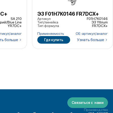
DC+
ЭЗ F01H7K0146 FR7DCX+
SA 210
Артикул
F01H7K0146
рий/Blue Line
Тип/линейка
ЭЗ Yttrium
YR7DC+
Тип формула
FR7DCX+
тикул/аналог
Применяемость
ОЕ-артикул/аналог
ть больше
Узнать больше
Где купить
Связаться с нами
Производство