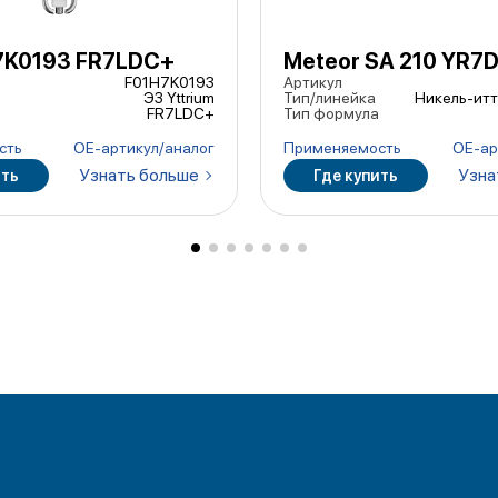
7K0193 FR7LDC+
Meteor SA 210 YR7
F01H7K0193
Артикул
ЭЗ Yttrium
Тип/линейка
Никель-итт
FR7LDC+
Тип формула
сть
ОЕ-артикул/аналог
Применяемость
ОЕ-ар
Узнать больше
Узна
ить
Где купить