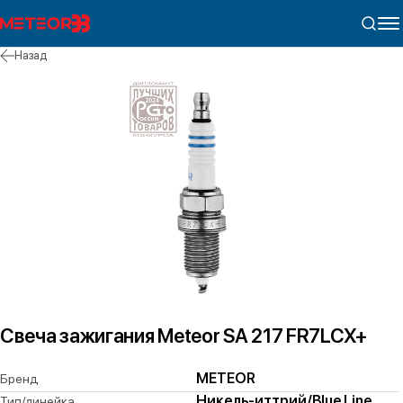
Назад
Свеча зажигания Meteor SA 217 FR7LCX+
METEOR
Бренд
Никель-иттрий/Blue Line
Тип/линейка