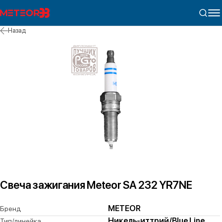
Назад
Свеча зажигания Meteor SA 232 YR7NE
METEOR
Бренд
Никель-иттрий/Blue Line
Тип/линейка