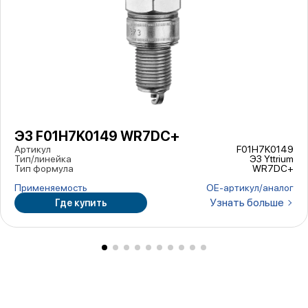
ЭЗ F01H7K0149 WR7DC+
Артикул
F01H7K0149
Тип/линейка
ЭЗ Yttrium
Тип формула
WR7DC+
Применяемость
ОЕ-артикул/аналог
Узнать больше
Где купить