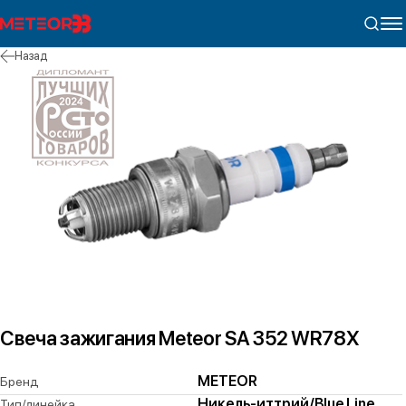
Назад
Свеча зажигания Meteor SA 352 WR78X
METEOR
Бренд
Никель-иттрий/Blue Line
Тип/линейка