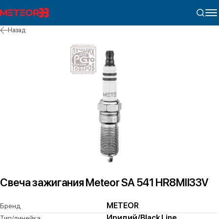
Назад
Свеча зажигания Meteor SA 541 HR8MII33V
METEOR
Бренд
Иридий/Black Line
Тип/линейка