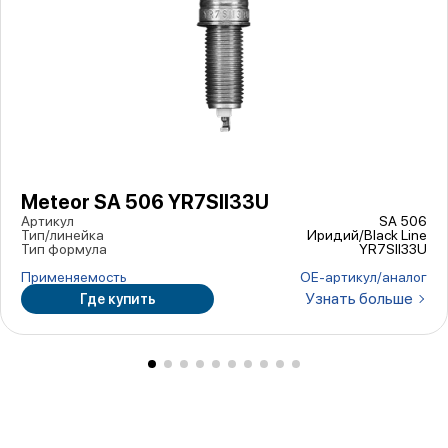
Meteor SA 506 YR7SII33U
Артикул
SA 506
Тип/линейка
Иридий/Black Line
Тип формула
YR7SII33U
Применяемость
ОЕ-артикул/аналог
Узнать больше
Где купить