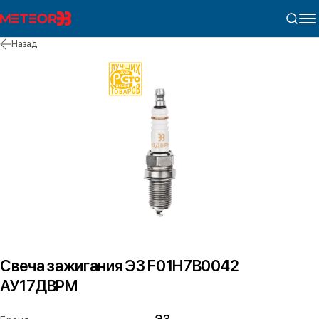
Назад
Свеча зажигания ЭЗ F01H7B0042
АУ17ДВРМ