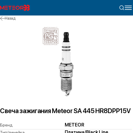
Назад
Свеча зажигания Meteor SA 445 HR8DPP15V
METEOR
Бренд
Платина/Black Line
Тип/линейка