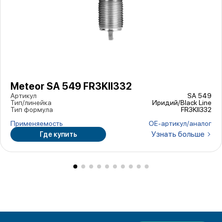
Meteor SA 549 FR3KII332
Артикул
SA 549
Тип/линейка
Иридий/Black Line
Тип формула
FR3KII332
Применяемость
ОЕ-артикул/аналог
Узнать больше
Где купить