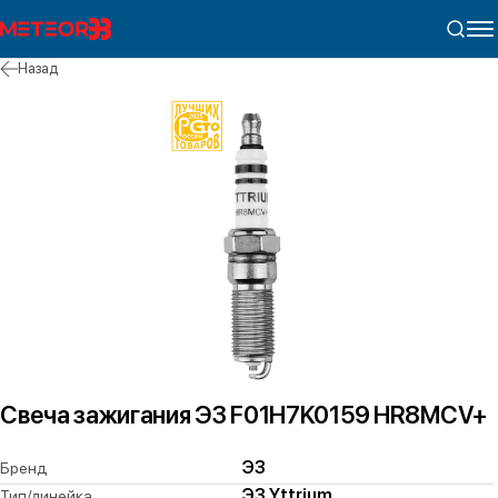
Назад
Свеча зажигания ЭЗ F01H7K0159 HR8MCV+
ЭЗ
Бренд
ЭЗ Yttrium
Тип/линейка