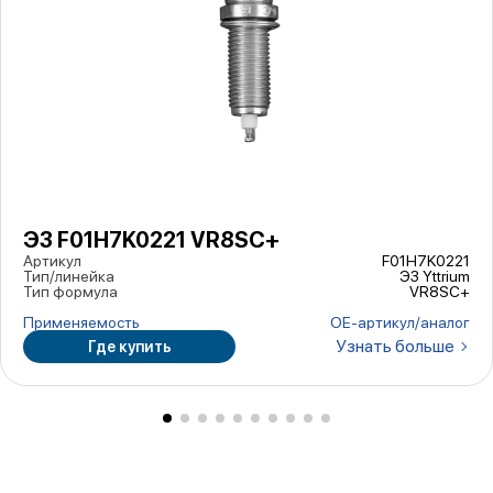
ЭЗ F01H7K0221 VR8SC+
Артикул
F01H7K0221
Тип/линейка
ЭЗ Yttrium
Тип формула
VR8SC+
Применяемость
ОЕ-артикул/аналог
Узнать больше
Где купить