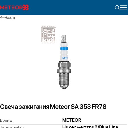
Назад
Свеча зажигания Meteor SA 353 FR78
METEOR
Бренд
Никель-иттрий/Blue Line
Тип/линейка