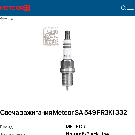
Назад
Свеча зажигания Meteor SA 549 FR3KII332
METEOR
Бренд
Иридий/Black Line
Тип/линейка