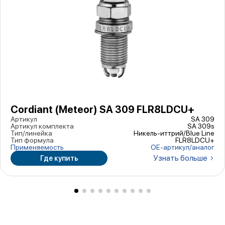
Cordiant (Meteor) SA 309 FLR8LDCU+
Артикул
SA 309
Артикул комплекта
SA 309s
Тип/линейка
Никель-иттрий/Blue Line
Тип формула
FLR8LDCU+
Применяемость
ОЕ-артикул/аналог
Узнать больше
Где купить